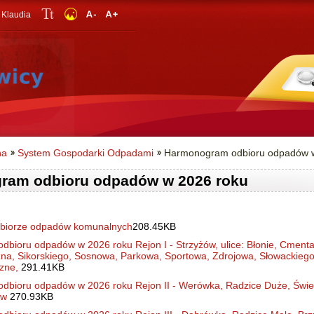
/ Klaudia
na
System Gospodarki Odpadami
Harmonogram odbioru odpadów 
ram odbioru odpadów w 2026 roku
dbiorze odpadów komunalnych
208.45KB
bioru odpadów w 2026 roku Rejon I - Strzyżów, ulice: Błonie, Cmenta
na, Sikorskiego, Sosnowa, Parkowa, Sportowa, Zdrojowa, Słowackiego,
czne,
291.41KB
bioru odpadów w 2026 roku Rejon II - Werówka, Radzice Duże, Świe
zów
270.93KB