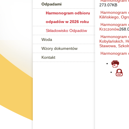
Harmonogram od
Odpadami
273.07KB
Harmonogram od
Harmonogram odbioru
Kilińskiego, O
odpadów w 2026 roku
Harmonogram od
Krzczonów
268.
Składowisko Odpadów
Harmonogram odb
Woda
Kobylańskich, H
Stawowa, Szkoln
Wzory dokumentów
Harmonogram o
Kontakt