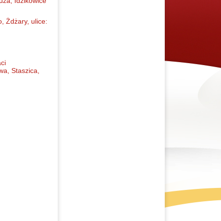
za, Idzikowice
 Żdżary, ulice:
,
ci
a, Staszica,