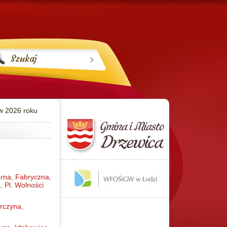
w 2026 roku
rna, Fabryczna,
 Pl. Wolności
rczyna,