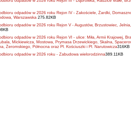
bioru odpadów w 2026 roku Rejon III - Dąbrówka, Radzice Małe, Brzu
bioru odpadów w 2026 roku Rejon IV - Zakościele, Żardki, Domaszno,
grodowa, Warszawska
275.82KB
bioru odpadów w 2026 roku Rejon V - Augustów, Brzustowiec, Jelnia
08KB
ioru odpadów w 2026 roku Rejon VI - ulice: Miła, Armii Krajowej, Bra
ubala, Mickiewicza, Mostowa, Prymasa Drzewickiego, Skalna, Spacerow
a, Żeromskiego, Północna oraz Pl. Kościuszki i Pl. Narutowicza
316KB
dbioru odpadów w 2026 roku - Zabudowa wielorodzinna
389.11KB