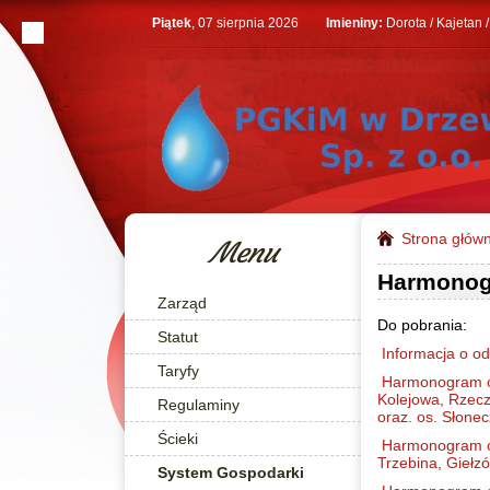
Piątek
, 07 sierpnia 2026
Imieniny:
Dorota / Kajetan 
Strona głów
Menu
Harmonog
Zarząd
Do pobrania:
Statut
Informacja o o
Taryfy
Harmonogram od
Kolejowa, Rzecz
Regulaminy
oraz. os. Słone
Ścieki
Harmonogram od
Trzebina, Gieł
System Gospodarki