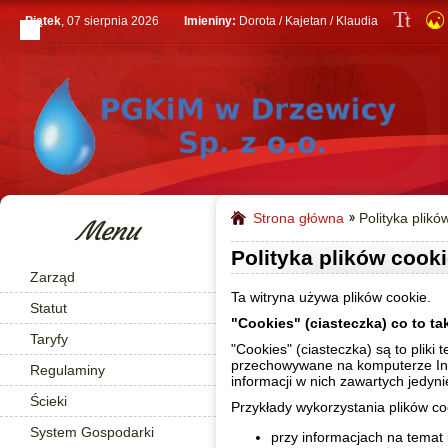
Piątek
, 07 sierpnia 2026
Imieniny:
Dorota / Kajetan / Klaudia
Strona główna
Polityka plikó
Menu
Polityka plików cook
Zarząd
Ta witryna używa plików cookie.
Statut
"Cookies" (ciasteczka) co to ta
Taryfy
"Cookies" (ciasteczka) są to pliki
przechowywane na komputerze Int
Regulaminy
informacji w nich zawartych jedyni
Ścieki
Przykłady wykorzystania plików co
System Gospodarki
przy informacjach na temat 